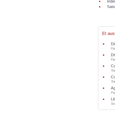
Inde
Sais
Et aus
Di
Fam
Di
Fam
Co
Tra
Co
Tra
Ag
Pap
Li
Soc