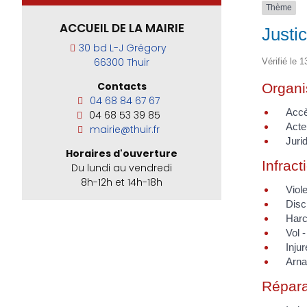
Thème
ACCUEIL DE LA MAIRIE
Justi
30 bd L-J Grégory
66300 Thuir
Vérifié le 1
Contacts
Organis
04 68 84 67 67
Accès
04 68 53 39 85
Acte
mairie@thuir.fr
Jurid
Horaires d'ouverture
Infract
Du lundi au vendredi
8h-12h et 14h-18h
Viole
Disc
Harc
Vol 
Injur
Arna
Répara