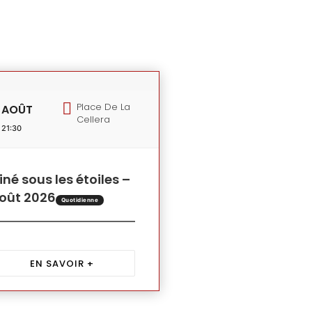
Place De La
AOÛT
Cellera
21:30
iné sous les étoiles –
oût 2026
Quotidienne
EN SAVOIR +