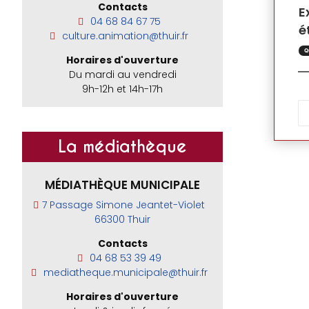
Contacts
E
04 68 84 67 75
é
culture.animation@thuir.fr
Q
Horaires d'ouverture
Du mardi au vendredi
9h-12h et 14h-17h
La médiathèque
MÉDIATHÈQUE MUNICIPALE
7 Passage Simone Jeantet-Violet
66300 Thuir
Contacts
04 68 53 39 49
mediatheque.municipale@thuir.fr
Horaires d'ouverture