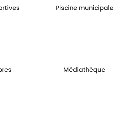
ortives
Piscine municipale
pres
Médiathèque