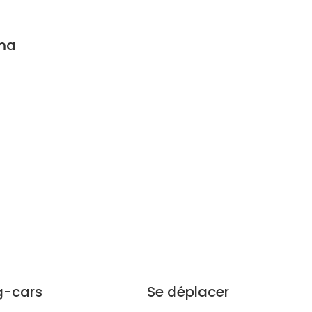
ma
g-cars
Se déplacer