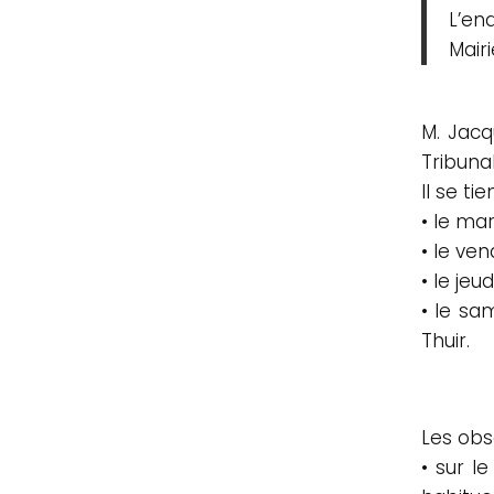
L’en
Mairi
M. Jacq
Tribunal
Il se ti
• le mar
• le ven
• le jeu
• le sa
Thuir.
Les obs
• sur l