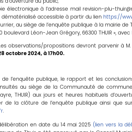
s d’ouverture au public;
oie électronique à l’adresse mail revision-plu-thuir
e dématérialisé accessible à partir du lien
https://www
ourrier, au siège de l’enquête publique à la mairie de
30 boulevard Léon-Jean Grégory, 66300 THUIR », avec 
Les observations/propositions devront parvenir à M
28 octobre 2024, à 17h00.
ue de l’enquête publique, le rapport et les conclus
onsultés au siège de la Communauté de communes 
ayre, THUIR) aux jours et heures habituels d’ouve
 de la clôture de l’enquête publique ainsi que s
fr
.
délibération en date du 14 mai 2025
(lien vers la dé