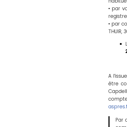
habituel
• par v
registr
• par c
THUIR, 
A l’iss
être c
Capdell
compter
aspres.
Par 