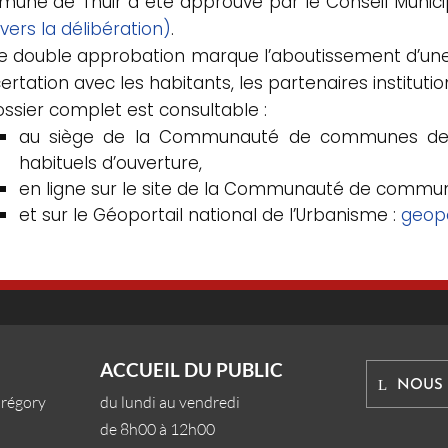
une de Thuir a été approuvé par le Conseil Municip
 vers la délibération)
.
e double approbation marque l’aboutissement d’u
rtation avec les habitants, les partenaires institutionn
ossier complet est consultable :
au siège de la Communauté de communes des A
habituels d’ouverture,
en ligne sur le site de la Communauté de commu
et sur le Géoportail national de l’Urbanisme :
geopo
ACCUEIL DU PUBLIC
NOUS
Grégory
du lundi au vendredi
de 8h00 à 12h00