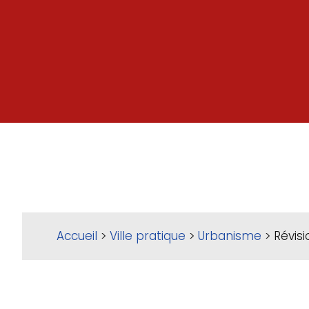
Accueil
>
Ville pratique
>
Urbanisme
> Révisi