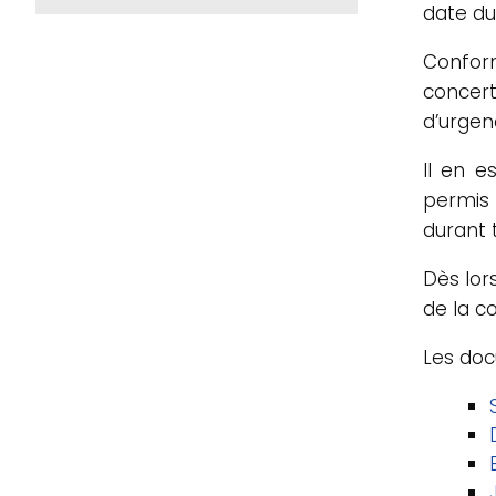
date du 
Conform
concert
d’urgenc
Il en e
permis 
durant 
Dès lor
de la c
Les doc