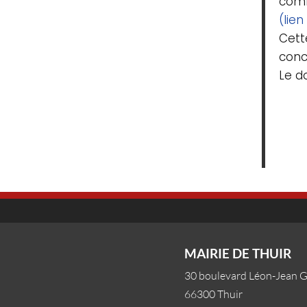
comm
(lien
Cett
conce
Le d
MAIRIE DE THUIR
30 boulevard Léon-Jean 
66300 Thuir