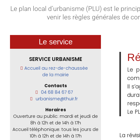
Le plan local d’urbanisme (PLU) est le princ
venir les règles générales de c
Le service
Ré
SERVICE URBANISME
Accueil au rez-de-chaussée
Le p
de la mairie
com
Contacts
Il s
04 68 84 67 67
dura
urbanisme@thuir.fr
resp
Horaires
Le PL
Ouverture au public: mardi et jeudi de
8h à 12h et de 14h à 17h
Accueil téléphonique: tous les jours de
La révi
10h à 12h et de 14h à 17h