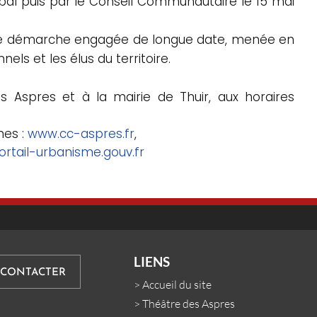
al puis par le Conseil Communautaire le 15 mai
ne démarche engagée de longue date, menée en
els et les élus du territoire.
spres et à la mairie de Thuir, aux horaires
nes :
www.cc-aspres.fr
,
rtail-urbanisme.gouv.fr
LIENS
 CONTACTER
>
Accueil du site
>
Théâtre des Aspres