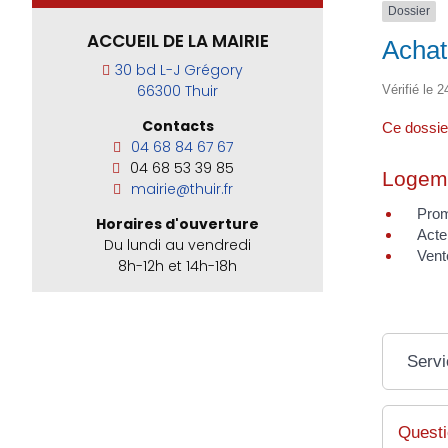
Dossier
ACCUEIL DE LA MAIRIE
Achat
30 bd L-J Grégory
66300 Thuir
Vérifié le 2
Contacts
Ce dossier
04 68 84 67 67
04 68 53 39 85
Logeme
mairie@thuir.fr
Prom
Horaires d'ouverture
Acte
Du lundi au vendredi
Vent
8h-12h et 14h-18h
Servi
Questi