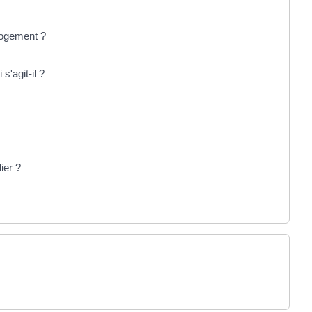
logement ?
'agit-il ?
ier ?