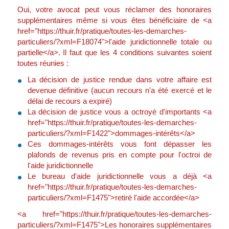
Oui, votre avocat peut vous réclamer des honoraires
supplémentaires même si vous êtes bénéficiaire de <a
href="https://thuir.fr/pratique/toutes-les-demarches-
particuliers/?xml=F18074">l'aide juridictionnelle totale ou
partielle</a>. Il faut que les 4 conditions suivantes soient
toutes réunies :
La décision de justice rendue dans votre affaire est
devenue définitive (aucun recours n'a été exercé et le
délai de recours a expiré)
La décision de justice vous a octroyé d'importants <a
href="https://thuir.fr/pratique/toutes-les-demarches-
particuliers/?xml=F1422">dommages-intérêts</a>
Ces dommages-intérêts vous font dépasser les
plafonds de revenus pris en compte pour l'octroi de
l'aide juridictionnelle
Le bureau d'aide juridictionnelle vous a déjà <a
href="https://thuir.fr/pratique/toutes-les-demarches-
particuliers/?xml=F1475">retiré l'aide accordée</a>
<a href="https://thuir.fr/pratique/toutes-les-demarches-
particuliers/?xml=F1475">Les honoraires supplémentaires