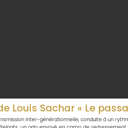
de Louis Sachar « Le passa
nsmission inter-générationnelle, conduite à un ryt
y Yelnats, un ado envoyé en camp de redressement 