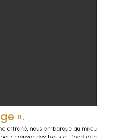
ge ».
hme effréné, nous embarque au milieu
pour creuser des trous au fond d’un