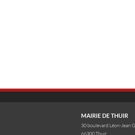
Le romanesque côtoie le
sacré et le biblique
MAIRIE DE THUIR
30 boulevard Léon-Jean 
66300 Thuir