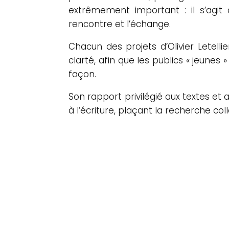
extrêmement important : il s’agit d
rencontre et l’échange.
Chacun des projets d’Olivier Letell
clarté, afin que les publics « jeunes
façon.
Son rapport privilégié aux textes et
à l’écriture, plaçant la recherche co
Avec de simples jeux de
lumière, la mise en scène
d’Olivier Letellier restitue
les odeurs du western et