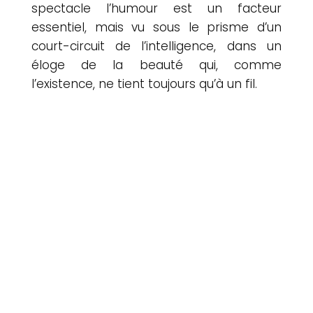
spectacle l’humour est un facteur
essentiel, mais vu sous le prisme d’un
court-circuit de l’intelligence, dans un
éloge de la beauté qui, comme
l’existence, ne tient toujours qu’à un fil.
Une troupe merveilleusement féerique,
furieusement drôle et joyeusement
virevoltante. Des touche-à-tout de génie qui
nous offrent un spectacle aussi dingue que
drôle