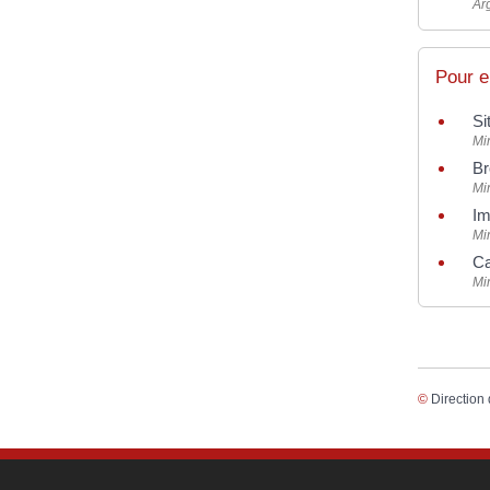
Ar
Pour e
Si
Mi
Br
Mi
Im
Mi
Ca
Mi
©
Direction 