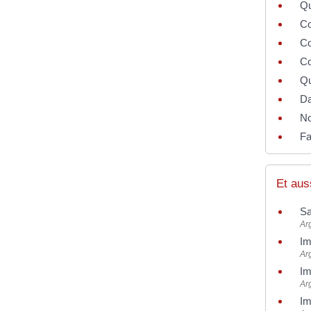
Qu
Co
Co
Co
Qu
Da
No
Fa
Et aus
Sa
Ar
Im
Ar
Im
Ar
Im