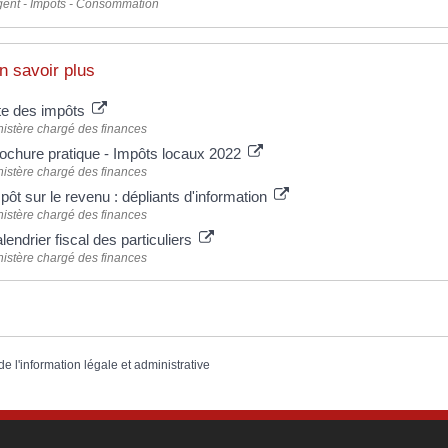
gent - Impôts - Consommation
n savoir plus
te des impôts
nistère chargé des finances
ochure pratique - Impôts locaux 2022
nistère chargé des finances
pôt sur le revenu : dépliants d'information
nistère chargé des finances
lendrier fiscal des particuliers
nistère chargé des finances
de l'information légale et administrative