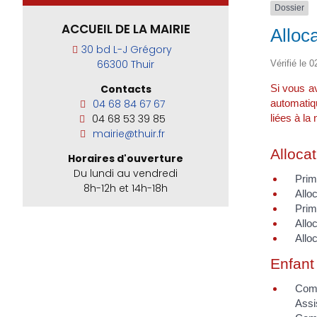
Dossier
ACCUEIL DE LA MAIRIE
Alloc
30 bd L-J Grégory
66300 Thuir
Vérifié le 0
Si vous a
Contacts
automatiqu
04 68 84 67 67
liées à la
04 68 53 39 85
mairie@thuir.fr
Allocat
Horaires d'ouverture
Du lundi au vendredi
Prim
8h-12h et 14h-18h
Allo
Prim
Allo
Allo
Enfant 
Com
Assi