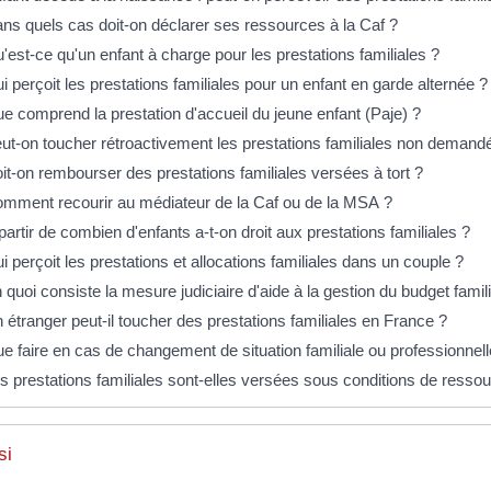
ns quels cas doit-on déclarer ses ressources à la Caf ?
'est-ce qu'un enfant à charge pour les prestations familiales ?
i perçoit les prestations familiales pour un enfant en garde alternée ?
e comprend la prestation d'accueil du jeune enfant (Paje) ?
ut-on toucher rétroactivement les prestations familiales non demand
it-on rembourser des prestations familiales versées à tort ?
mment recourir au médiateur de la Caf ou de la MSA ?
partir de combien d'enfants a-t-on droit aux prestations familiales ?
i perçoit les prestations et allocations familiales dans un couple ?
 quoi consiste la mesure judiciaire d'aide à la gestion du budget famili
 étranger peut-il toucher des prestations familiales en France ?
e faire en cas de changement de situation familiale ou professionnell
s prestations familiales sont-elles versées sous conditions de resso
si