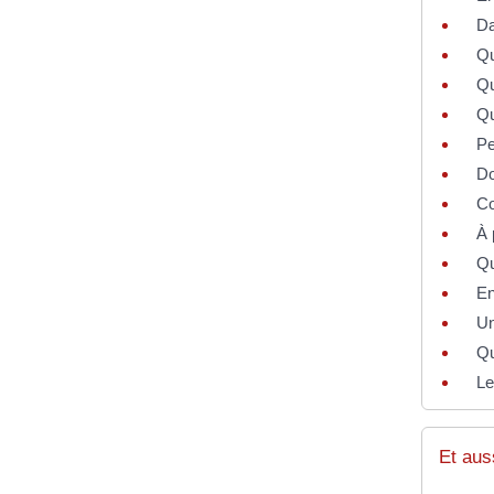
Da
Qu
Qu
Qu
Pe
Do
Co
À 
Qu
En
Un
Qu
Le
Et aus