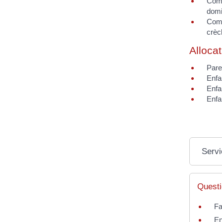
Comp
domi
Comp
crèc
Allocat
Pare
Enfa
Enfa
Enfan
Servi
Questi
Fa
En