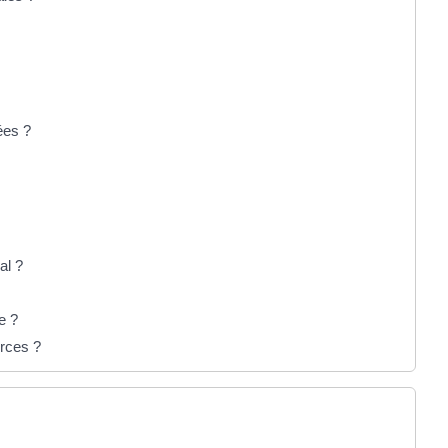
ées ?
al ?
e ?
urces ?