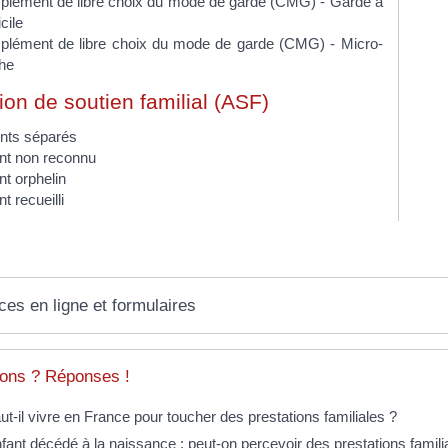
lément de libre choix du mode de garde (CMG) - Garde à
cile
lément de libre choix du mode de garde (CMG) - Micro-
he
ion de soutien familial (ASF)
nts séparés
nt non reconnu
nt orphelin
t recueilli
ces en ligne et formulaires
ons ? Réponses !
ut-il vivre en France pour toucher des prestations familiales ?
fant décédé à la naissance : peut-on percevoir des prestations famili