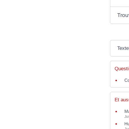
Trou
Texte
Questi
Co
Et aus
Ma
Jus
Hu
Jus