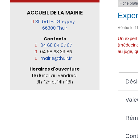
Fiche prat
ACCUEIL DE LA MAIRIE
Expert
30 bd L-J Grégory
66300 Thuir
Vérifié le 1
Un expert 
Contacts
(médecine,
04 68 84 67 67
au juge, q
04 68 53 39 85
mairie@thuir.fr
Horaires d'ouverture
Du lundi au vendredi
Dési
8h-12h et 14h-18h
Vale
Rému
Cont