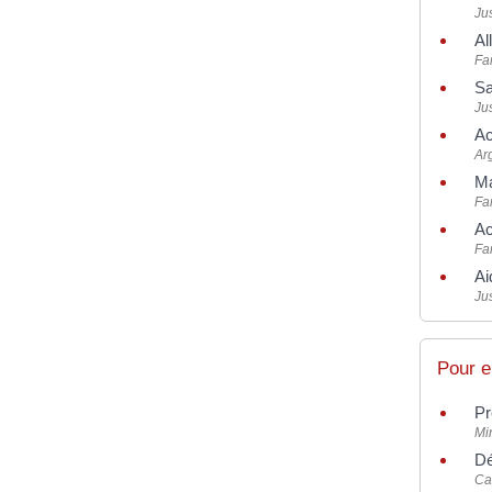
Jus
Al
Fam
Sa
Jus
Ac
Ar
Ma
Fam
Ac
Fam
Ai
Jus
Pour e
Pr
Mi
Dé
Ca