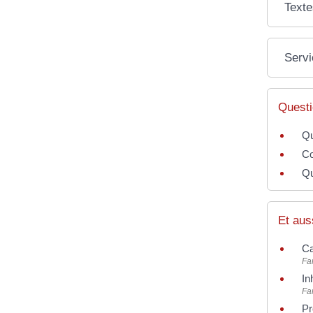
Texte
Servi
Questi
Qu
Co
Qu
Et aus
Ca
Fam
In
Fam
Pr