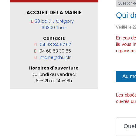
Question-
ACCUEIL DE LA MAIRIE
Qui d
30 bd L-J Grégory
66300 Thuir
Vérifié le 2
En cas de 
Contacts
ils vous 
04 68 84 67 67
organismes
04 68 53 39 85
mairie@thuir.fr
Horaires d'ouverture
Du lundi au vendredi
Au mo
8h-12h et 14h-18h
Les obsèqu
ouvrés qui
Quel