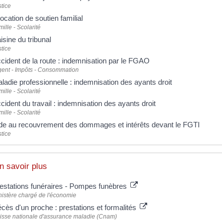
tice
location de soutien familial
ille - Scolarité
isine du tribunal
tice
cident de la route : indemnisation par le FGAO
gent - Impôts - Consommation
ladie professionnelle : indemnisation des ayants droit
ille - Scolarité
cident du travail : indemnisation des ayants droit
ille - Scolarité
de au recouvrement des dommages et intérêts devant le FGTI
tice
n savoir plus
estations funéraires - Pompes funèbres
nistère chargé de l'économie
cès d'un proche : prestations et formalités
isse nationale d'assurance maladie (Cnam)