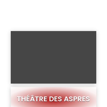
SURPRENANTE
THÉÂTRE DES ASPRES