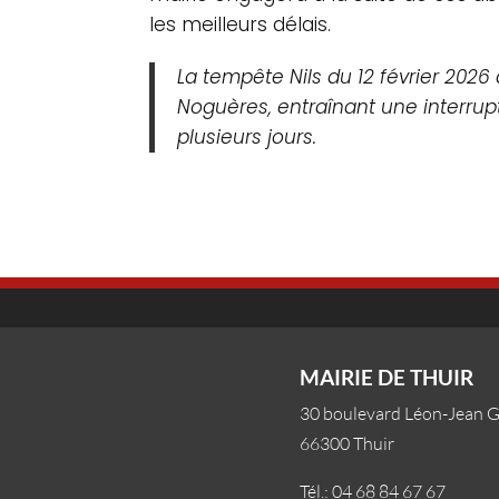
les meilleurs délais.
La tem
pête Nils du 12 février 202
Noguères, entraînant une interrup
plusieurs jours.
MAIRIE DE THUIR
30 boulevard Léon-Jean 
66300 Thuir
Tél.: 04 68 84 67 67