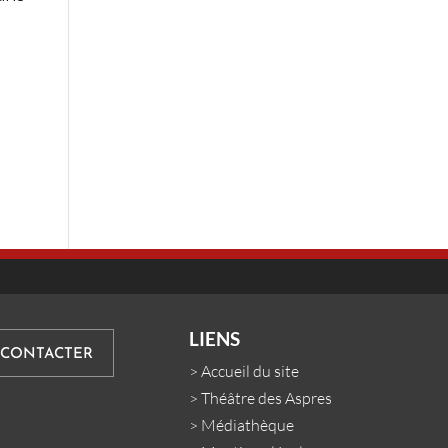
LIENS
 CONTACTER
>
Accueil du site
>
Théâtre des Aspres
>
Médiathèque