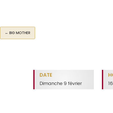
←
BIG MOTHER
DATE
H
Dimanche 9 février
16