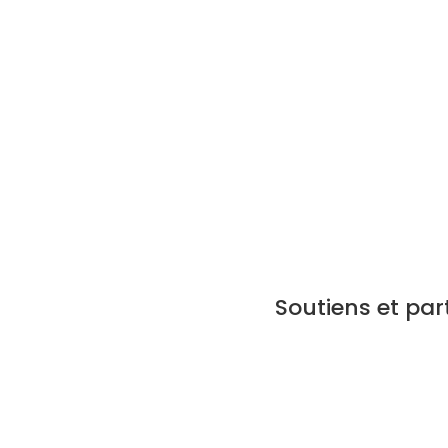
La beauté de la simplicité
qui fait naître la magie du
spectacle.
Soutiens et par