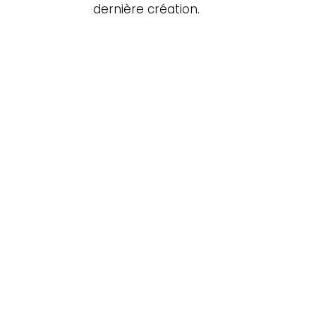
dernière création.
Les 6 comédiens qui
incarnent une vingtaine de
personnages.
La dimension
cinématographique du