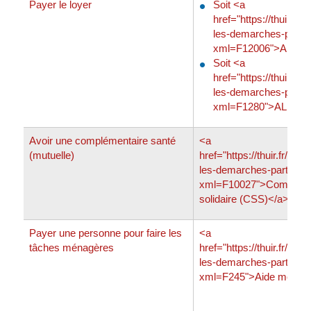
Payer le loyer
Soit <a
href="https://thuir.fr/p
les-demarches-particu
xml=F12006">APL</
Soit <a
href="https://thuir.fr/p
les-demarches-particu
xml=F1280">ALS</a
Avoir une complémentaire santé
<a
(mutuelle)
href="https://thuir.fr/prat
les-demarches-particulie
xml=F10027">Complémen
solidaire (CSS)</a>
Payer une personne pour faire les
<a
tâches ménagères
href="https://thuir.fr/prat
les-demarches-particulie
xml=F245">Aide ménag