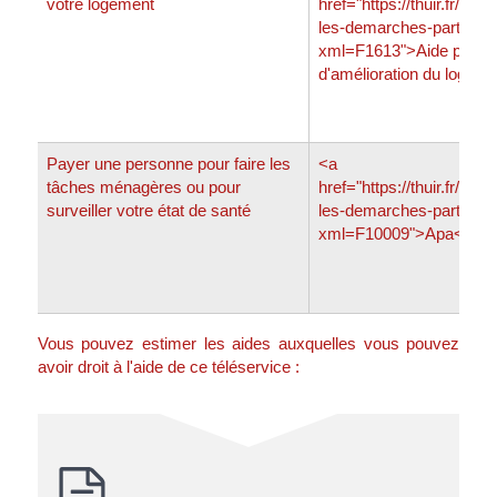
votre logement
href="https://thuir.fr/prat
les-demarches-particulie
xml=F1613">Aide pour l
d'amélioration du logem
Payer une personne pour faire les
<a
tâches ménagères ou pour
href="https://thuir.fr/prat
surveiller votre état de santé
les-demarches-particulie
xml=F10009">Apa</a>
Vous pouvez estimer les aides auxquelles vous pouvez
avoir droit à l'aide de ce téléservice :