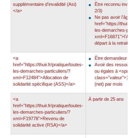
supplémentaire d'invalidité (Asi)
Être reconnu invalide
</a>
2/3)
Ne pas avoir l'âge po
href="https://thuir.fr/p
les-demarches-particu
xml=F16871">l'Aspa (
départ à la retraite)</
<a
Être demandeur d'em
href="https://thuir.fr/pratique/toutes-
Avoir des ressources 
les-demarches-particuliers/?
ou égales à <span
xml=F12484">Allocation de
class="valeur">1 272
solidarité spécifique (ASS)</a>
(net) par mois
<a
À partir de 25 ans
href="https://thuir.fr/pratique/toutes-
les-demarches-particuliers/?
xml=F19778">Revenu de
solidarité active (RSA)</a>