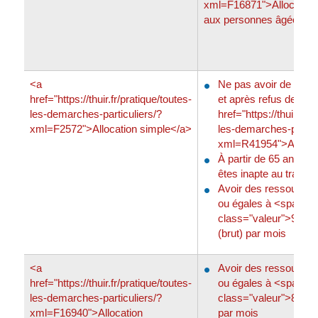
xml=F16871">Allocation d
aux personnes âgées (A
<a
Ne pas avoir de pensi
href="https://thuir.fr/pratique/toutes-
et après refus de l'<a
les-demarches-particuliers/?
href="https://thuir.fr/p
xml=F2572">Allocation simple</a>
les-demarches-particu
xml=R41954">Aspa<
À partir de 65 ans (6
êtes inapte au travail)
Avoir des ressources 
ou égales à <span
class="valeur">961,
(brut) par mois
<a
Avoir des ressources 
href="https://thuir.fr/pratique/toutes-
ou égales à <span
les-demarches-particuliers/?
class="valeur">860,
xml=F16940">Allocation
par mois