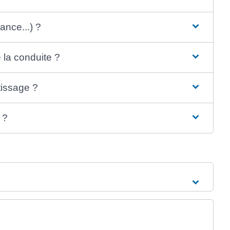
ance...) ?
 la conduite ?
tissage ?
 ?