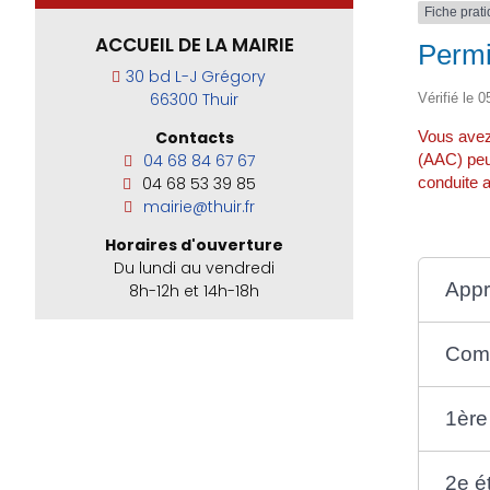
Fiche prat
ACCUEIL DE LA MAIRIE
Permi
30 bd L-J Grégory
66300 Thuir
Vérifié le 0
Vous avez
Contacts
(AAC) peu
04 68 84 67 67
conduite a
04 68 53 39 85
mairie@thuir.fr
Horaires d'ouverture
Du lundi au vendredi
Appr
8h-12h et 14h-18h
Comm
1ère
2e é