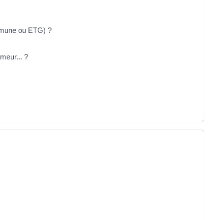
mmune ou ETG) ?
meur... ?