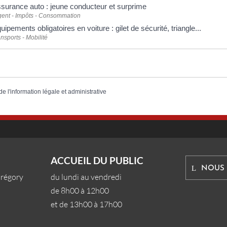
surance auto : jeune conducteur et surprime
gent - Impôts - Consommation
uipements obligatoires en voiture : gilet de sécurité, triangle...
nsports - Mobilité
de l'information légale et administrative
ACCUEIL DU PUBLIC
NOUS
Grégory
du lundi au vendredi
de 8h00 à 12h00
et de 13h00 à 17h00