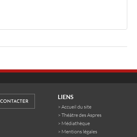
LIENS
 CONTACTER
>
Accueil du site
>
Théâtre des Aspres
>
Médiathèque
>
Mentions légales