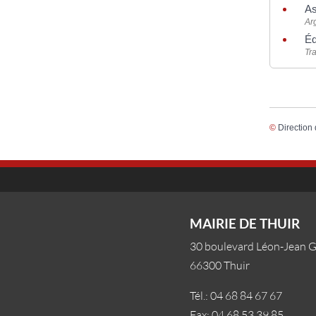
As
Ar
Éq
Tra
©
Direction 
MAIRIE DE THUIR
30 boulevard Léon-Jean 
66300 Thuir
Tél.: 04 68 84 67 67
Fax: 04 68 53 39 85