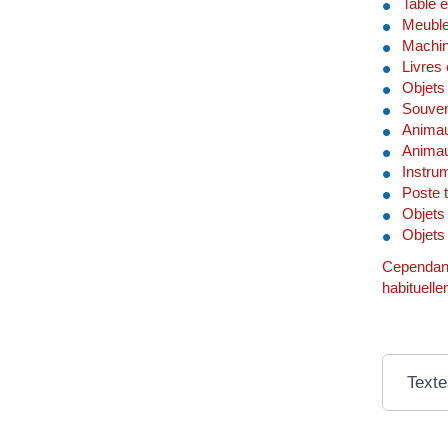
Table 
Meuble 
Machine
Livres 
Objets 
Souveni
Animau
Animau
Instrum
Poste t
Objets
Objets
Cependant,
habituelle
Texte