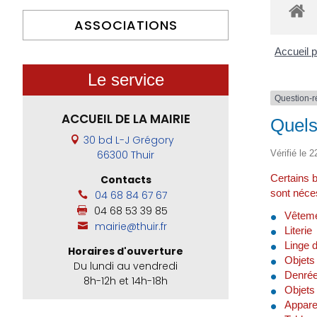
ASSOCIATIONS
Accueil p
Le service
Question-
ACCUEIL DE LA MAIRIE
Quels
30 bd L-J Grégory
Vérifié le 2
66300 Thuir
Certains b
Contacts
sont néces
04 68 84 67 67
04 68 53 39 85
Vêtem
mairie@thuir.fr
Literie
Linge 
Horaires d'ouverture
Objets 
Du lundi au vendredi
Denrée
8h-12h et 14h-18h
Objets
Appare