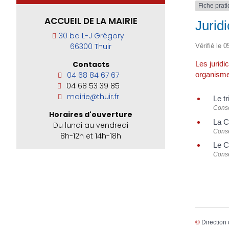
Fiche prat
ACCUEIL DE LA MAIRIE
Juridi
30 bd L-J Grégory
66300 Thuir
Vérifié le 
Les juridic
Contacts
organisme 
04 68 84 67 67
04 68 53 39 85
mairie@thuir.fr
Le tr
Conse
Horaires d'ouverture
La C
Du lundi au vendredi
Conse
8h-12h et 14h-18h
Le C
Conse
©
Direction 