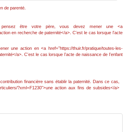
ien de parenté.
us pensez être votre père, vous devez mener une <a
action en recherche de paternité</a>. C'est le cas lorsque l'acte
r une action en <a href="https://thuir.fr/pratique/toutes-les-
rnité</a>. C'est le cas lorsque l'acte de naissance de l'enfant
ntribution financière sans établir la paternité. Dans ce cas,
particuliers/?xml=F1230">une action aux fins de subsides</a>