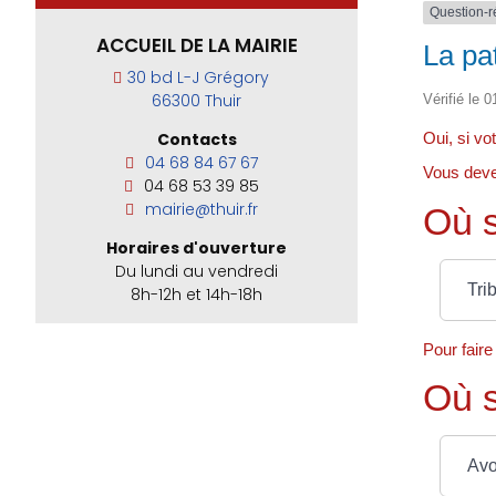
Question-
ACCUEIL DE LA MAIRIE
La pat
30 bd L-J Grégory
66300 Thuir
Vérifié le 
Oui, si vo
Contacts
04 68 84 67 67
Vous devez
04 68 53 39 85
mairie@thuir.fr
Où s
Horaires d'ouverture
Du lundi au vendredi
Tri
8h-12h et 14h-18h
Pour faire 
Où s
Avo