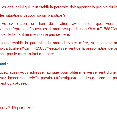
les cas, celui qui veut établir la paternité doit apporter la preuve du l
es situations peut-on saisir la justice ?
 voulez établir un lien de filiation avec celui que vo
s://thuir.fr/pratique/toutes-les-demarches-particuliers/?xml=F15882">
nce de l'enfant ne mentionne pas de père.
oulez rétablir la paternité du mari de votre mère, vous devez mene
-particuliers/?xml=F15883">rétablissement de la présomption de pate
ne pas le mari en tant que père.
voir
vez aussi vous adresser au juge pour obtenir le versement d'une co
ez lancer <a href="https://thuir.fr/pratique/toutes-les-demarches-
 est obligatoire).
ons ? Réponses !