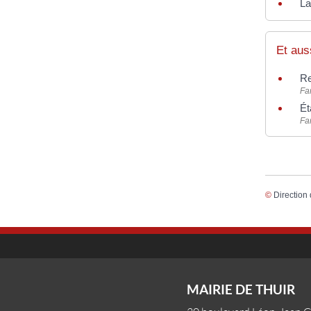
La
Et aus
Re
Fam
Ét
Fam
©
Direction 
MAIRIE DE THUIR