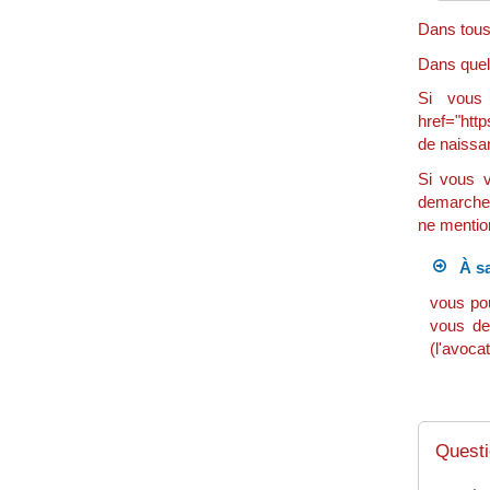
Dans tous 
Dans quell
Si vous
href="http
de naissa
Si vous v
demarches
ne mention
À sa
vous pou
vous dev
(l'avocat
Questi