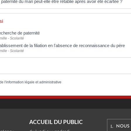
 paternité du mari peut-elle être rétablie après avoir été écartée ?
si
cherche de paternité
ille - Scolarité
ablissement de la filiation en l'absence de reconnaissance du père
ille - Scolarité
de l'information légale et administrative
ACCUEIL DU PUBLIC
NOUS