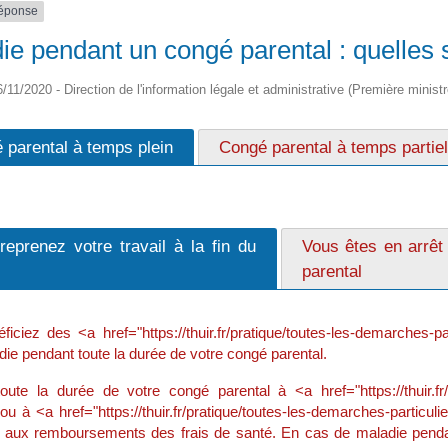
réponse
ie pendant un congé parental : quelles s
6/11/2020 - Direction de l'information légale et administrative (Première ministr
 parental à temps plein
Congé parental à temps partiel
reprenez votre travail à la fin du
Vous êtes en arrêt
parental
ficiez des <a href="https://thuir.fr/pratique/toutes-les-demarches
ie pendant toute la durée de votre congé parental.
oute la durée de votre congé parental à <a href="https://thuir.fr
 ou à <a href="https://thuir.fr/pratique/toutes-les-demarches-partic
s aux remboursements des frais de santé. En cas de maladie penda