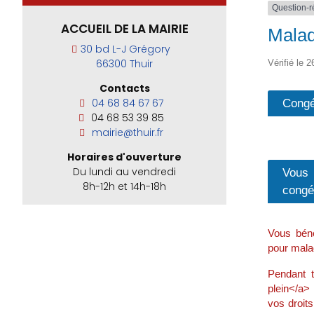
Question-
ACCUEIL DE LA MAIRIE
Malad
30 bd L-J Grégory
66300 Thuir
Vérifié le 2
Contacts
Congé
04 68 84 67 67
04 68 53 39 85
mairie@thuir.fr
Horaires d'ouverture
Du lundi au vendredi
Vous 
8h-12h et 14h-18h
congé
Vous béné
pour malad
Pendant t
plein</a>
vos droit