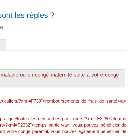
ont les règles ?
e)
 maladie ou en congé maternité suite à votre congé
-particuliers/?xml=F739">remboursements de frais de santé</a>
/pratique/toutes-les-demarches-particuliers/?xml=F2280">temps
uliers/?xml=F2332">temps partiel</a>, vous pouvez bénéficier de
nt votre congé parental, vous pouvez également bénéficier de