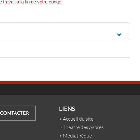
ravail à la fin de votre congé.
LIENS
 CONTACTER
>
Accueil du site
>
Théâtre des Aspres
>
Médiathèque