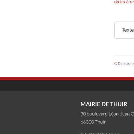
droits à r
Texte
©
Direction 
MAIRIE DE THUIR
30 boulevard Léon-Jean 
66300 Thuir