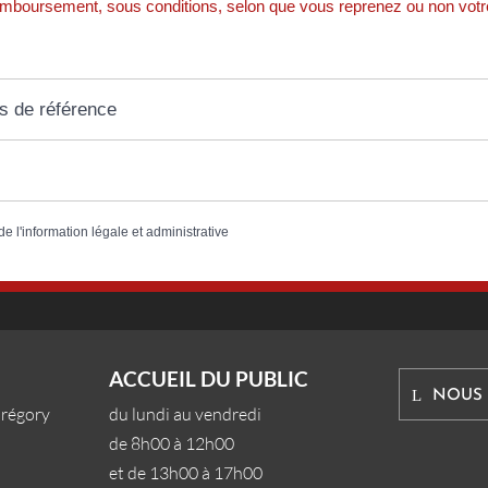
emboursement, sous conditions, selon que vous reprenez ou non votre t
s de référence
de l'information légale et administrative
ACCUEIL DU PUBLIC
NOUS
Grégory
du lundi au vendredi
de 8h00 à 12h00
et de 13h00 à 17h00