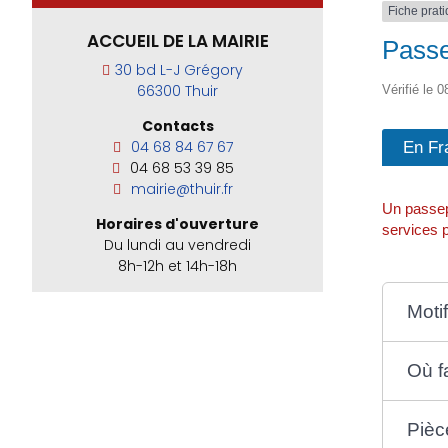
Fiche prat
ACCUEIL DE LA MAIRIE
Passe
30 bd L-J Grégory
66300 Thuir
Vérifié le 0
Contacts
En Fr
04 68 84 67 67
04 68 53 39 85
mairie@thuir.fr
Un passep
Horaires d'ouverture
services p
Du lundi au vendredi
8h-12h et 14h-18h
Moti
Où f
Pièc