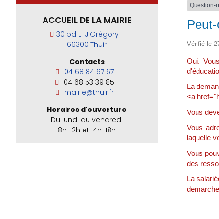
Question-
ACCUEIL DE LA MAIRIE
Peut-
30 bd L-J Grégory
66300 Thuir
Vérifié le 2
Oui. Vous
Contacts
d'éducatio
04 68 84 67 67
04 68 53 39 85
La demand
mairie@thuir.fr
<a href="h
Horaires d'ouverture
Vous deve
Du lundi au vendredi
Vous adr
8h-12h et 14h-18h
laquelle v
Vous pouve
des resso
La salarié
demarches