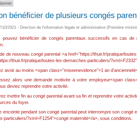
réponse
on bénéficier de plusieurs congés paren
7/10/2021 - Direction de l'information légale et administrative (Première ministr
 pouvez bénéficier de congés parentaux successifs en cas de n
n.
e de nouveau congé parental <a href="https://thuir.fr/pratique/tout
ttps://thuir.fr/pratique/toutes-les-demarches-particuliers/?xml=F2332"
z avoir au moins <span class="miseenevidence">1 an d'ancienneté</
essez alors une demande motivée à votre employeur<span class=
ous deviez reprendre votre activité.
z mettre fin au congé parental avant sa fin et reprendre votre activit
urces du foyer.
e enceinte pendant son congé parental peut interrompre son congé en co
-particuliers/?xml=F1254">congé maternité</a>, sous conditions.