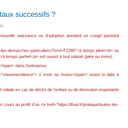
taux successifs ?
e)
ouvelle naissance ou d'adoption pendant un congé parental
es-les-demarches-particuliers/?xml=F2280">à temps plein</a> ou
>à temps partiel</a> est ouvert à tout salarié (père ou mère).
span> dans l'entreprise.
"miseenevidence"> 1 mois au moins</span> avant la date à
é initiale en cas de décès de l'enfant ou de diminution importante
urs au profit d'un <a href="https://thuir.fr/pratique/toutes-les-