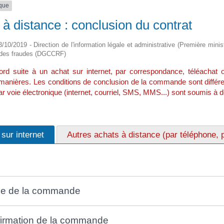
ique
 à distance : conclusion du contrat
03/10/2019 - Direction de l'information légale et administrative (Première min
 des fraudes (DGCCRF)
ord suite à un achat sur internet, par correspondance, téléachat 
 manières. Les conditions de conclusion de la commande sont différ
ar voie électronique (internet, courriel, SMS, MMS...) sont soumis à de
sur internet
Autres achats à distance (par téléphone, pa
ie de la commande
irmation de la commande