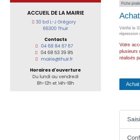
Fiche prat
ACCUEIL DE LA MAIRIE
Achat
30 bd L-J Grégory
66300 Thuir
Vérifié le 
répression
Contacts
Votre acc
04 68 84 67 67
plusieurs
04 68 53 39 85
réalisés p
mairie@thuir.fr
Horaires d'ouverture
Du lundi au vendredi
8h-12h et 14h-18h
Achat 
Sais
Conf