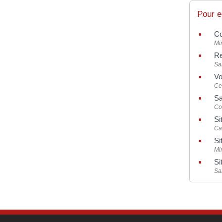
Pour e
Co
Min
Re
Sa
Vo
Cen
Sa
Co
Si
Ca
Si
Mi
Si
Sa