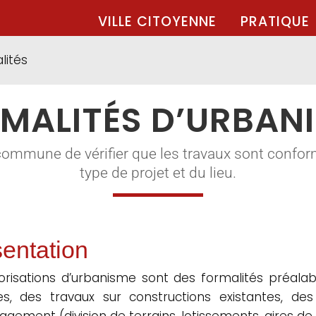
VILLE CITOYENNE
PRATIQUE
lités
MALITÉS D’URBAN
commune de vérifier que les travaux sont confor
type de projet et du lieu.
entation
orisations d’urbanisme sont des formalités préalabl
les, des travaux sur constructions existantes, d
gement (division de terrains, lotissements, aires de