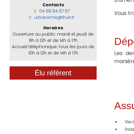
Contacts
04 68 84 67 67
Vous tr
urbanisme@thuir.fr
Horaires
Ouverture au public: mardi et jeudi de
Dép
8h à 12h et de 14h à 17h
Accueil téléphonique: tous les jours de
Les de
10h à 12h et de 14h à 17h
manière
Élu référent
Assu
Vaca
Insta