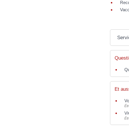
Reco
Vacc
Servi
Questi
Qu
Et aus
Vo
Ét
Vi
Ét