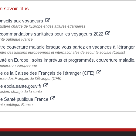
n savoir plus
nseils aux voyageurs
istère chargé de l'Europe et des affaires étrangères
commandations sanitaires pour les voyageurs 2022
nté publique France
tre couverture maladie lorsque vous partez en vacances à l'étranger
tre des liaisons européennes et internationales de sécurité sociale (Cleiss)
nté en Europe : soins imprévus et programmés, couverture maladi
mmission européenne
te de la Caisse des Français de l'étranger (CFE)
isse des Français de l'Étranger (CFE)
te ebola.sante.gouv.fr
nistère chargé de la santé
te Santé publique France
nté publique France