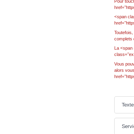
Pour touc
href="htt
<span cla
href="htt
Toutefois,
complets 
La <span c
class="ex
Vous pouv
alors vous
href="htt
Texte
Servi