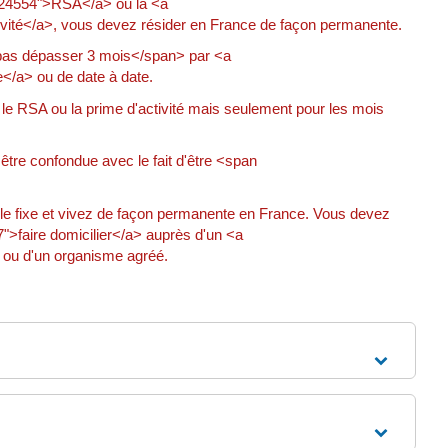
=R24554">RSA</a> ou la <a
ivité</a>, vous devez résider en France de façon permanente.
 pas dépasser 3 mois</span> par <a
</a> ou de date à date.
 le RSA ou la prime d'activité mais seulement pour les mois
tre confondue avec le fait d'être <span
ile fixe et vivez de façon permanente en France. Vous devez
">faire domicilier</a> auprès d'un <a
 ou d'un organisme agréé.