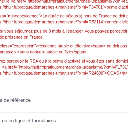
her le <a href="https://thuir.fr/pratique/demarches-urbanisme/?xml
ps://thuir.fr/pratique/demarches-urbanisme/?xml=F34701">prime d'act
ss="miseenevidence">La durée de séjour(s) hors de France ne doit
ps://thuir.fr/pratique/demarches-urbanisme/?xml=R52114">année civile
 si vous séjournez plus de 3 mois à l'étranger, vous pouvez percevoir
de présence en France.
lass="expression">résidence stable et effective</span> ne doit pas ê
pression">sans domicile stable ou fixe</span>.
ez percevoir le RSA ou à la prime d'activité si vous êtes sans domic
 <a href="https://thuir.fr/pratique/demarches-urbanisme/?xml=F17317
ps://thuir.fr/pratique/demarches-urbanisme/?xml=R24608">CCAS</a>
s de référence
ces en ligne et formulaires