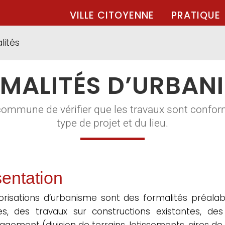
VILLE CITOYENNE
PRATIQUE
lités
MALITÉS D’URBAN
commune de vérifier que les travaux sont confor
type de projet et du lieu.
entation
orisations d’urbanisme sont des formalités préalabl
les, des travaux sur constructions existantes, d
gement (division de terrains, lotissements, aires de