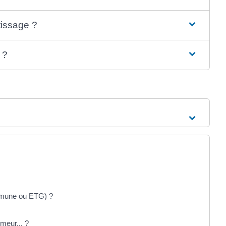
tissage ?
 ?
mmune ou ETG) ?
meur... ?