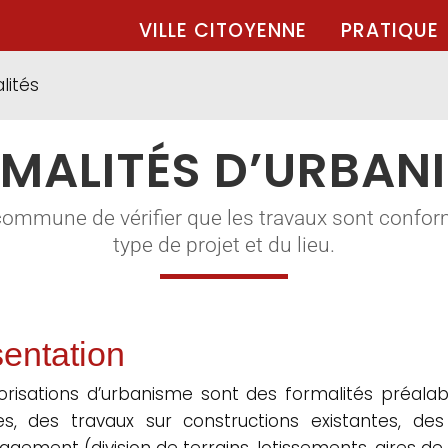
VILLE CITOYENNE
PRATIQUE
lités
MALITÉS D’URBAN
commune de vérifier que les travaux sont confor
type de projet et du lieu.
entation
orisations d’urbanisme sont des formalités préalabl
les, des travaux sur constructions existantes, d
gement (division de terrains, lotissements, aires de