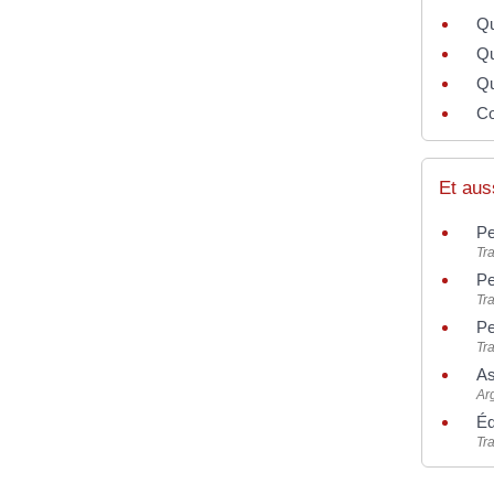
Qu
Qu
Qu
Co
Et aus
Pe
Tra
Pe
Tra
Pe
Tra
As
Ar
Éq
Tra