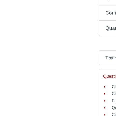
Comm
Quan
Texte
Questi
Co
Co
Pe
Qu
Co