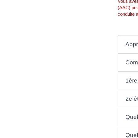
Vous avez 
(AAC) peut
conduite a
Appr
Comm
1ère
2e é
Quel
Quel