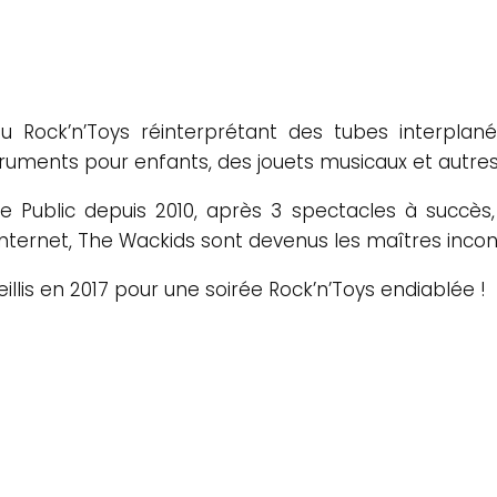
 Rock’n’Toys réinterprétant des tubes interplané
nstruments pour enfants, des jouets musicaux et autr
 Public depuis 2010, après 3 spectacles à succès,
 internet, The Wackids sont devenus les maîtres inco
illis en 2017 pour une soirée Rock’n’Toys endiablée !