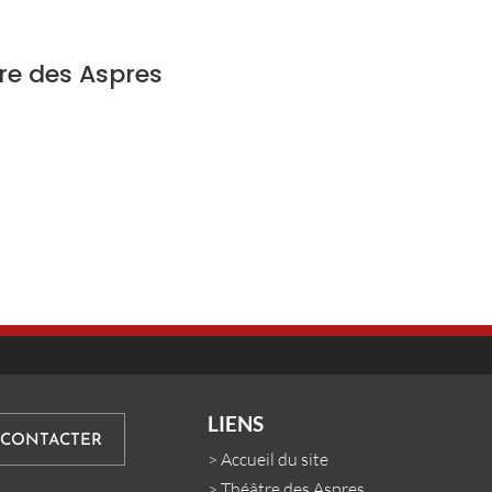
tre des Aspres
LIENS
 CONTACTER
>
Accueil du site
>
Théâtre des Aspres