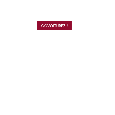
COVOITUREZ !
Un bijou théâtral, profondément
émouvant. (…) Il est beau que le théâtre se
fasse ainsi mémoire, et célébration de la
liberté.