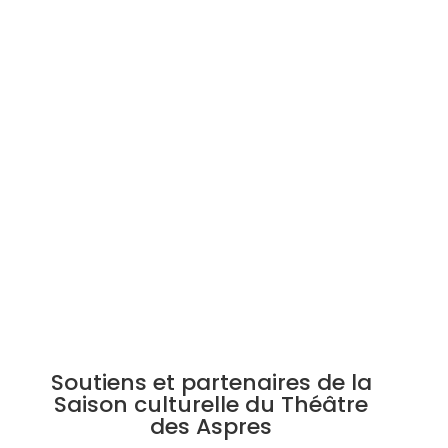
[…] Il est plus que nécessaire, c’est même
un devoir d’utilité public et humain, d’aller
applaudir ce magnifique et bouleversant
spectacle.
Soutiens et partenaires de la
Saison culturelle du Théâtre
des Aspres