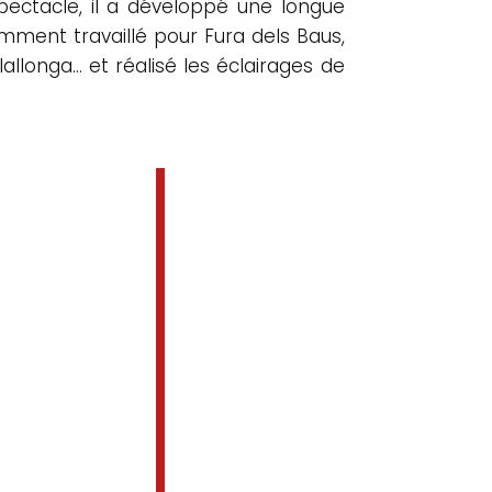
pectacle, il a développé une longue
mment travaillé pour Fura dels Baus,
lallonga… et réalisé les éclairages de
Avec une simplicité
magnétique, ils trouvent
des moments d’ironie
avec ‘l’apparition des
insectes qui voyagent du
champ aux jambes des
danseurs. Ils écoutent la
Terre et les insectes
surgissent. La Lune et les
dernières surprises du
spectacle complètent