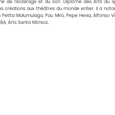
e de l’éclairage et du son. Diplômé des Arts du s
es créations aux théâtres du monde entier. Il a nota
 Petita Malumulaga, Pau Miró, Pepe Hevia, Alfonso Vi
BA, Arts Santa Mònica…