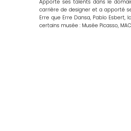
Apporte ses talents dans le domain
carrière de designer et a apporté s
Erre que Erre Dansa, Pablo Esbert, la
certains musée : Musée Picasso, MAC
Les matériaux
indissociables de la danse