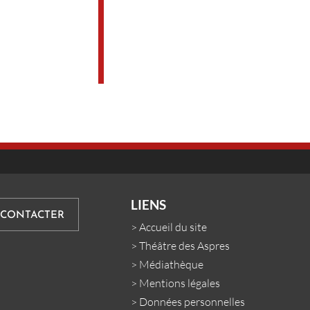
www.silverdropsdansa.com
Dossier pédagogique
LIENS
 CONTACTER
>
Accueil du site
>
Théâtre des Aspres
>
Médiathèque
>
Mentions légales
>
Données personnelles