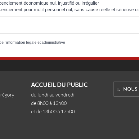
cenciement économique nul, injustifié ou irrégulier
cenciement pour motif personnel nul, sans cause réelle et sérieuse ou 
de l'information légale et administrative
ACCUEIL DU PUBLIC
NOUS
Grégory
du lundi au vendredi
de 8h00 à 12h00
et de 13h00 à 17h00