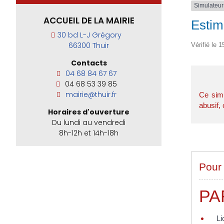
Simulateur
ACCUEIL DE LA MAIRIE
Estim
30 bd L-J Grégory
66300 Thuir
Vérifié le 1
Contacts
04 68 84 67 67
04 68 53 39 85
mairie@thuir.fr
Ce simu
abusif, 
Horaires d'ouverture
Du lundi au vendredi
8h-12h et 14h-18h
Pour 
PA
Li