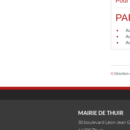
Pour 
PA
Ac
Ac
Ac
©
Direction 
MAIRIE DE THUIR
30 boulevard Léon-Jean 