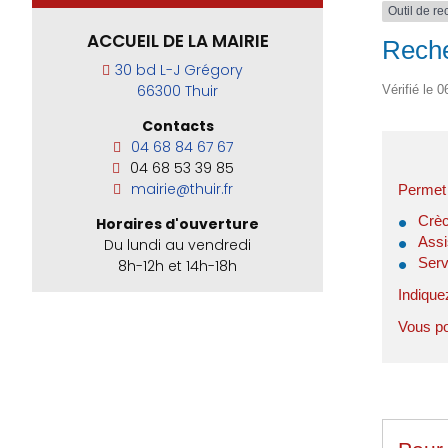
Outil de r
ACCUEIL DE LA MAIRIE
Reche
30 bd L-J Grégory
66300 Thuir
Vérifié le 0
Contacts
04 68 84 67 67
04 68 53 39 85
mairie@thuir.fr
Permet 
Crèc
Horaires d'ouverture
Assi
Du lundi au vendredi
Serv
8h-12h et 14h-18h
Indique
Vous pou