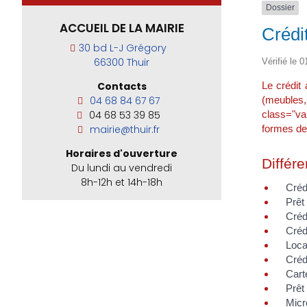
Dossier
ACCUEIL DE LA MAIRIE
Crédi
30 bd L-J Grégory
66300 Thuir
Vérifié le 0
Le crédit
Contacts
(meubles
04 68 84 67 67
class="va
04 68 53 39 85
formes de 
mairie@thuir.fr
Horaires d'ouverture
Différe
Du lundi au vendredi
8h-12h et 14h-18h
Crédi
Prêt
Créd
Créd
Loca
Crédi
Cart
Prêt
Micr