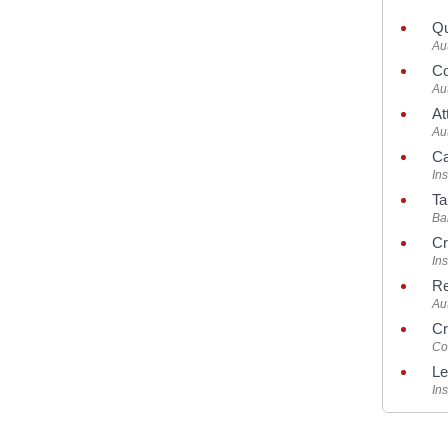
Qu
Aut
Co
Aut
At
Aut
Ca
Ins
Ta
Ba
Cr
Ins
Re
Aut
Cr
Co
Le
Ins