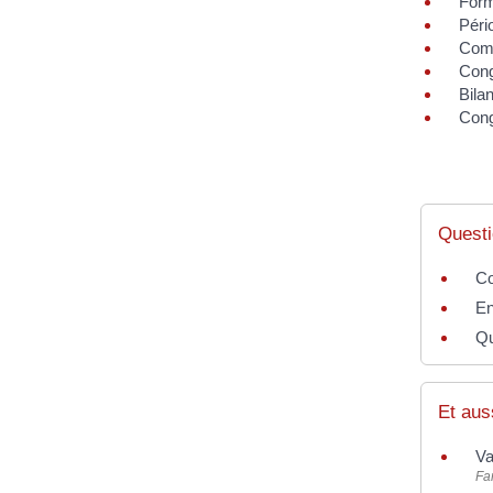
Forma
Péri
Comp
Cong
Bila
Cong
Questi
Co
En
Qu
Et aus
Va
Fam