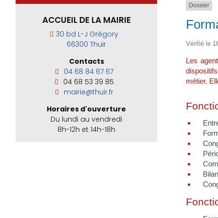
Dossier
ACCUEIL DE LA MAIRIE
Forma
30 bd L-J Grégory
66300 Thuir
Vérifié le 1
Les agent
Contacts
dispositi
04 68 84 67 67
métier. El
04 68 53 39 85
mairie@thuir.fr
Foncti
Horaires d'ouverture
Du lundi au vendredi
Entr
8h-12h et 14h-18h
Forma
Cong
Péri
Comp
Bila
Cong
Foncti