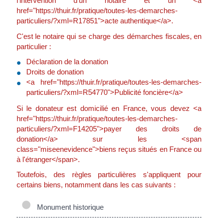
l'intervention d'un notaire et un <a
href="https://thuir.fr/pratique/toutes-les-demarches-
particuliers/?xml=R17851">acte authentique</a>.
C'est le notaire qui se charge des démarches fiscales, en
particulier :
Déclaration de la donation
Droits de donation
<a href="https://thuir.fr/pratique/toutes-les-demarches-
particuliers/?xml=R54770">Publicité foncière</a>
Si le donateur est domicilié en France, vous devez <a
href="https://thuir.fr/pratique/toutes-les-demarches-
particuliers/?xml=F14205">payer des droits de
donation</a> sur les <span
class="miseenevidence">biens reçus situés en France ou
à l'étranger</span>.
Toutefois, des règles particulières s'appliquent pour
certains biens, notamment dans les cas suivants :
Monument historique