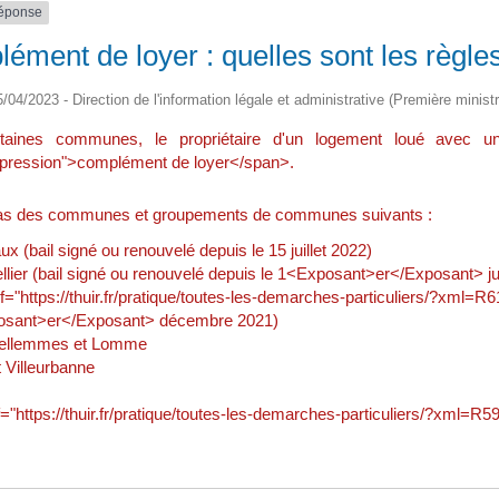
réponse
ément de loyer : quelles sont les règle
5/04/2023 - Direction de l'information légale et administrative (Première ministr
taines communes, le propriétaire d'un logement loué avec un 
pression">complément de loyer</span>.
cas des communes et groupements de communes suivants :
x (bail signé ou renouvelé depuis le 15 juillet 2022)
lier (bail signé ou renouvelé depuis le 1<Exposant>er</Exposant> jui
f="https://thuir.fr/pratique/toutes-les-demarches-particuliers/?xm
sant>er</Exposant> décembre 2021)
 Hellemmes et Lomme
 Villeurbanne
f="https://thuir.fr/pratique/toutes-les-demarches-particuliers/?xml