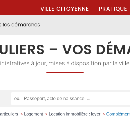
VILLE CITOYENNE
PRATIQUE
s les démarches
ULIERS – VOS DÉ
tratives à jour, mises à disposition par la ville à
articuliers
Logement
Location immobilière : loyer
Complément d
>
>
>