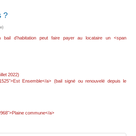
s ?
e)
bail d'habitation peut faire payer au locataire un <span
llet 2022)
l=R61525">Est Ensemble</a> (bail signé ou renouvelé depuis le
=R59968">Plaine commune</a>