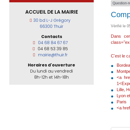
Question-
ACCUEIL DE LA MAIRIE
Compl
30 bd L-J Grégory
66300 Thuir
Vérifié le 0
Dans cer
Contacts
class="ex
04 68 84 67 67
04 68 53 39 85
mairie@thuir.fr
C'est le 
Horaires d'ouverture
Bordeau
Du lundi au vendredi
Montpel
8h-12h et 14h-18h
<a hre
1<Expo
Lille,
Lyon et
Paris
<a hre