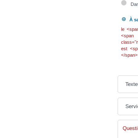
Dans
À sa
le <span
<span 
class="
est <sp
</span>
Texte
Servi
Questi