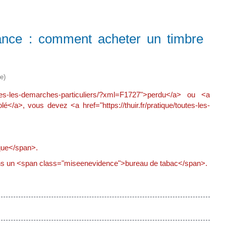
ance : comment acheter un timbre
e)
utes-les-demarches-particuliers/?xml=F1727">perdu</a> ou <a
lé</a>, vous devez <a href="https://thuir.fr/pratique/toutes-les-
que</span>.
ns un <span class="miseenevidence">bureau de tabac</span>.