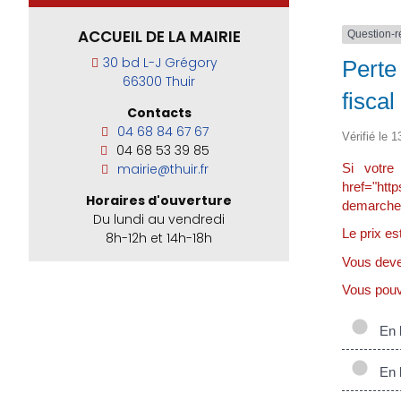
ACCUEIL DE LA MAIRIE
Question-
30 bd L-J Grégory
Perte
66300 Thuir
fiscal
Contacts
04 68 84 67 67
Vérifié le 1
04 68 53 39 85
Si votre 
mairie@thuir.fr
href="http
Horaires d'ouverture
demarches
Du lundi au vendredi
Le prix e
8h-12h et 14h-18h
Vous deve
Vous pouv
En l
En l