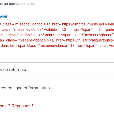
 un bureau de tabac
voir
 class="miseenevidence"><a href="https://timbres.impots.gouv.fr/i
class="miseenevidence">valable 12 mois</span> à pa
miseenevidence">obtenir</span> un <span class="miseenevidence">
an class="miseenevidence"><a href="https://thuir.fr/pratique/tout
 dans les <span class="miseenevidence">18 mois</span> qui suivent
s de référence
ces en ligne et formulaires
ons ? Réponses !