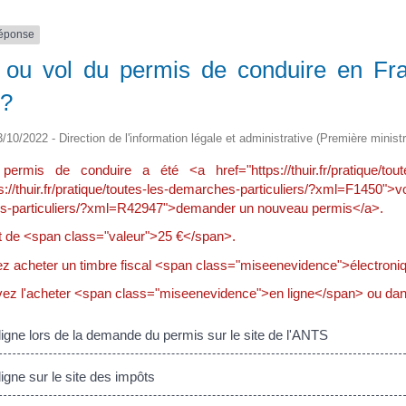
réponse
 ou vol du permis de conduire en Fr
 ?
3/10/2022 - Direction de l'information légale et administrative (Première ministr
permis de conduire a été <a href="https://thuir.fr/pratique/to
s://thuir.fr/pratique/toutes-les-demarches-particuliers/?xml=F1450">vo
-particuliers/?xml=R42947">demander un nouveau permis</a>.
st de <span class="valeur">25 €</span>.
z acheter un timbre fiscal <span class="miseenevidence">électroni
ez l'acheter <span class="miseenevidence">en ligne</span> ou da
igne lors de la demande du permis sur le site de l'ANTS
igne sur le site des impôts