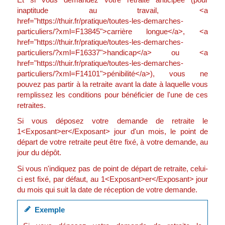
inaptitude au travail, <a
href="https://thuir.fr/pratique/toutes-les-demarches-
particuliers/?xml=F13845">carrière longue</a>, <a
href="https://thuir.fr/pratique/toutes-les-demarches-
particuliers/?xml=F16337">handicap</a> ou <a
href="https://thuir.fr/pratique/toutes-les-demarches-
particuliers/?xml=F14101">pénibilité</a>), vous ne
pouvez pas partir à la retraite avant la date à laquelle vous
remplissez les conditions pour bénéficier de l'une de ces
retraites.
Si vous déposez votre demande de retraite le
1<Exposant>er</Exposant> jour d'un mois, le point de
départ de votre retraite peut être fixé, à votre demande, au
jour du dépôt.
Si vous n'indiquez pas de point de départ de retraite, celui-
ci est fixé, par défaut, au 1<Exposant>er</Exposant> jour
du mois qui suit la date de réception de votre demande.
Exemple