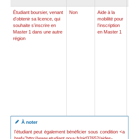
Étudiant boursier, venant
Non
Aide à la
<sp
d'obtenir sa licence, qui
mobilité pour
clas
souhaite s'inscrire en
l'inscription
Master 1 dans une autre
en Master 1
région
À noter
l'étudiant peut également bénéficier sous condition <a
href="http://www.etudiant.gouv.fr/pid37652/aides-