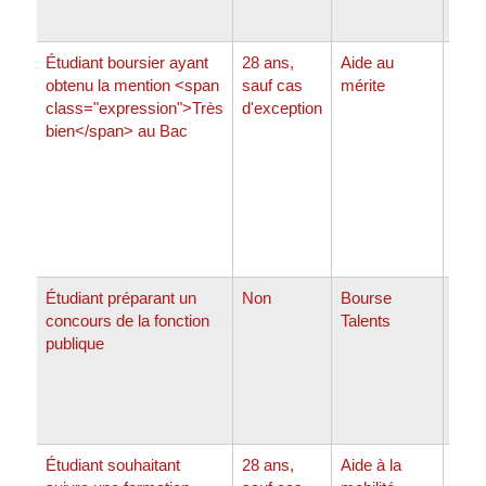
Étudiant boursier ayant
28 ans,
Aide au
Entr
obtenu la mention <span
sauf cas
mérite
clas
class="expression">Très
d'exception
et <
bien</span> au Bac
clas
selon
Étudiant préparant un
Non
Bourse
<sp
concours de la fonction
Talents
clas
publique
ou <
clas
si v
Prép
Étudiant souhaitant
28 ans,
Aide à la
Jusq