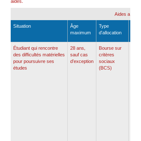
aides.
Aides auxque
Situation
Âge
Type
Mont
maximum
d'allocation
Étudiant qui rencontre
28 ans,
Bourse sur
Jusq
des difficultés matérielles
sauf cas
critères
clas
pour poursuivre ses
d’exception
sociaux
études
(BCS)