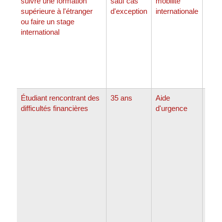
suivre une formation
sauf cas
mobilité
clas
supérieure à l'étranger
d'exception
internationale
ou faire un stage
international
Étudiant rencontrant des
35 ans
Aide
Jusq
difficultés financières
d'urgence
clas