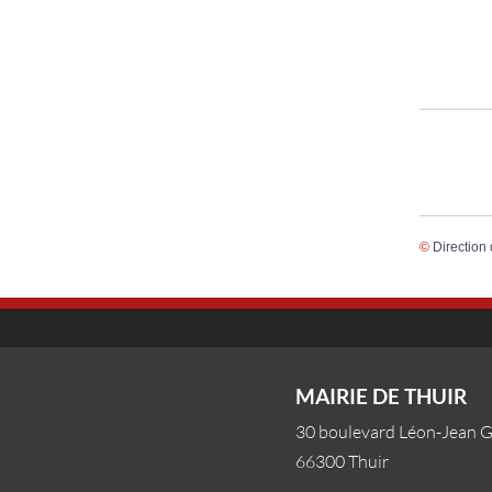
©
Direction 
MAIRIE DE THUIR
30 boulevard Léon-Jean 
66300 Thuir