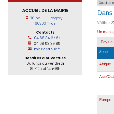
Question-
ACCUEIL DE LA MAIRIE
Dans 
30 bd L-J Grégory
Vérifié le 
66300 Thuir
Un mariag
Contacts
04 68 84 67 67
Pays au
04 68 53 39 85
mairie@thuir.fr
Zone
Horaires d'ouverture
Du lundi au vendredi
Afrique
8h-12h et 14h-18h
Asie/Oc
Europe