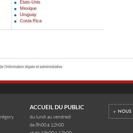
États-Unis
Mexique
Uruguay
Costa Rica
de l'information légale et administrative
ACCUEIL DU PUBLIC
NOUS
Grégory
du lundi au vendredi
de 8h00 à 12h00
et de 13h00 à 17h00