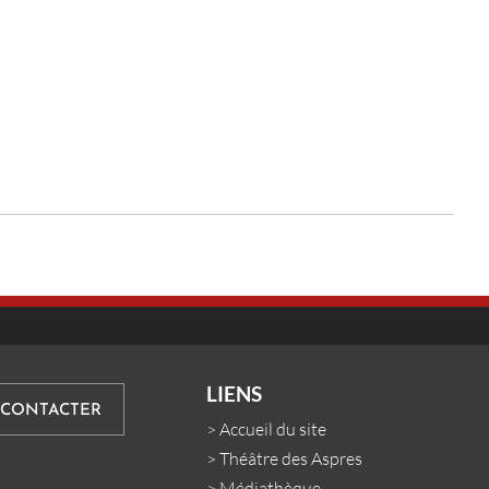
LIENS
 CONTACTER
>
Accueil du site
>
Théâtre des Aspres
>
Médiathèque