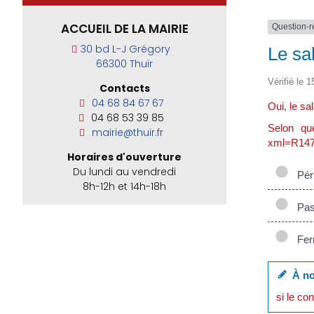
ACCUEIL DE LA MAIRIE
Question-
30 bd L-J Grégory
Le sa
66300 Thuir
Vérifié le 1
Contacts
04 68 84 67 67
Oui, le sa
04 68 53 39 85
Selon que
mairie@thuir.fr
xml=R14732
Horaires d'ouverture
Du lundi au vendredi
Péri
8h-12h et 14h-18h
Pas 
Ferm
À no
si le co