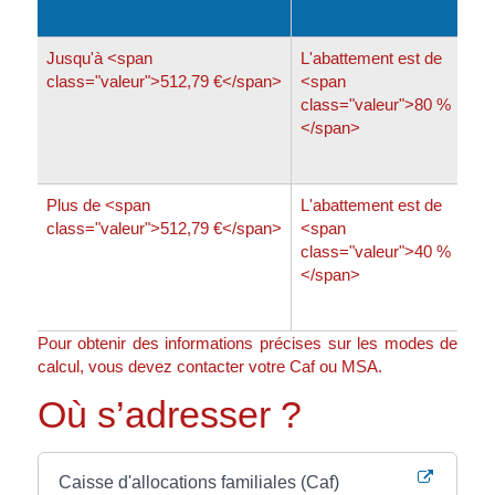
cal
Jusqu'à <span
L'abattement est de
La 
class="valeur">512,79 €</span>
<span
co
class="valeur">80 %
cla
</span>
</s
sal
Plus de <span
L'abattement est de
La 
class="valeur">512,79 €</span>
<span
co
class="valeur">40 %
cla
</span>
</s
sal
Pour obtenir des informations précises sur les modes de
calcul, vous devez contacter votre Caf ou MSA.
Où s’adresser ?
Caisse d'allocations familiales (Caf)