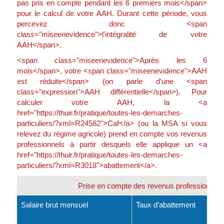
pas pris en compte pendant les 6 premiers mois</span>
pour le calcul de votre AAH. Durant cette période, vous
percevez donc <span
class="miseenevidence">l'intégralité de votre
AAH</span>.
<span class="miseenevidence">Après les 6
mois</span>, votre <span class="miseenevidence">AAH
est réduite</span> (on parle d'une <span
class="expression">AAH différentielle</span>). Pour
calculer votre AAH, la <a
href="https://thuir.fr/pratique/toutes-les-demarches-
particuliers/?xml=R24582">Caf</a> (ou la MSA si vous
relevez du régime agricole) prend en compte vos revenus
professionnels à partir desquels elle applique un <a
href="https://thuir.fr/pratique/toutes-les-demarches-
particuliers/?xml=R3018">abattement</a>.
Prise en compte des revenus professionnels
Salaire brut mensuel
Taux d’abattement
Rev
com