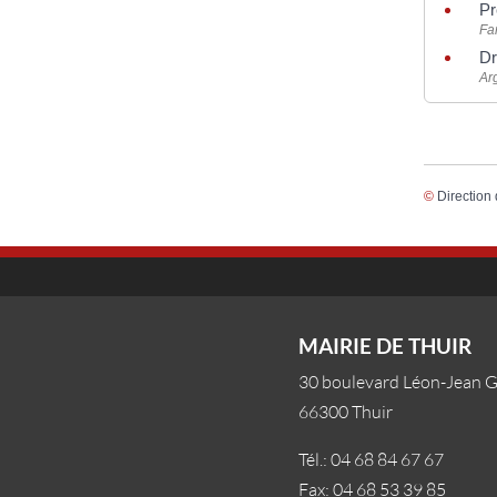
Pr
Fam
Dr
Ar
©
Direction 
MAIRIE DE THUIR
30 boulevard Léon-Jean 
66300 Thuir
Tél.: 04 68 84 67 67
Fax: 04 68 53 39 85