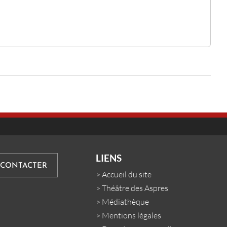
LIENS
 CONTACTER
>
Accueil du site
>
Théâtre des Aspres
>
Médiathèque
>
Mentions légales