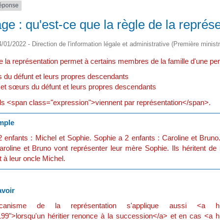
réponse
ge : qu'est-ce que la règle de la représ
4/01/2022 - Direction de l'information légale et administrative (Première ministr
e la représentation permet à certains membres de la famille d'une pe
s du défunt et leurs propres descendants
 et sœurs du défunt et leurs propres descendants
'ils <span class="expression">viennent par représentation</span>.
ple
2 enfants : Michel et Sophie. Sophie a 2 enfants : Caroline et Bru
roline et Bruno vont représenter leur mère Sophie. Ils héritent de sa
 à leur oncle Michel.
voir
nisme de la représentation s'applique aussi <a href="https:/
9">lorsqu'un héritier renonce à la succession</a> et en cas <a href=