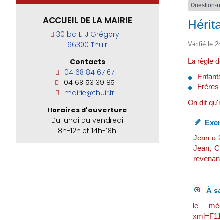
Question-
ACCUEIL DE LA MAIRIE
Hérita
30 bd L-J Grégory
66300 Thuir
Vérifié le 2
La règle d
Contacts
04 68 84 67 67
Enfant
04 68 53 39 85
Frères
mairie@thuir.fr
On dit qu
Horaires d'ouverture
Du lundi au vendredi
Exem
8h-12h et 14h-18h
Jean a 
Jean, Ca
revenant
À sa
le méca
xml=F119