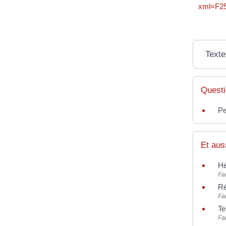
xml=F25
Texte
Questi
Pe
Et aus
Hé
Fam
Rè
Fam
Te
Fam