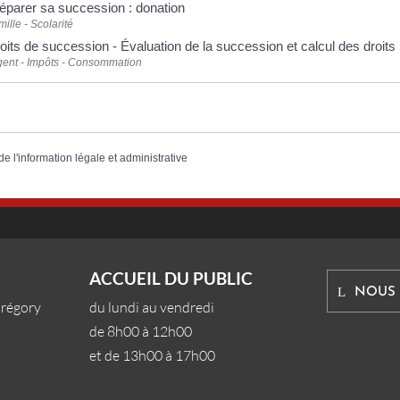
éparer sa succession : donation
ille - Scolarité
oits de succession - Évaluation de la succession et calcul des droits
gent - Impôts - Consommation
de l'information légale et administrative
ACCUEIL DU PUBLIC
NOUS
Grégory
du lundi au vendredi
de 8h00 à 12h00
et de 13h00 à 17h00