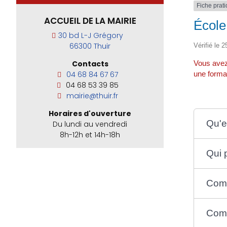
Fiche prat
ACCUEIL DE LA MAIRIE
École
30 bd L-J Grégory
66300 Thuir
Vérifié le 2
Vous avez
Contacts
une format
04 68 84 67 67
04 68 53 39 85
mairie@thuir.fr
Horaires d'ouverture
Qu'e
Du lundi au vendredi
8h-12h et 14h-18h
Qui 
Comm
Comm