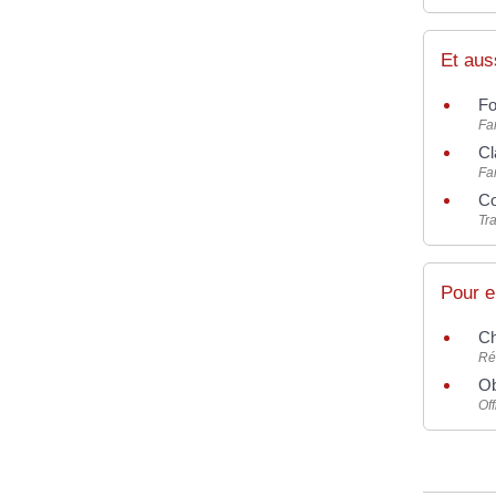
Et aus
Fo
Fam
Cl
Fam
Co
Tra
Pour e
Ch
Ré
Ob
Off