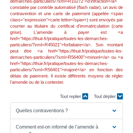
demarches-particuliers/?xml=R10272">d'infraction</a>
constatée par contrôle automatisé (flash radar), un avis de
contravention et une carte de paiement (appelée <span
class="expression">carte lettre</span>) sont envoyés par
courrier au titulaire du certificat d'immatriculation (carte
grise). L'amende à payer est <a
href="https://thuir.fr/pratique/toutes-les-demarches-
particuliers/?xml=R45021">forfaitaire</a>. Son montant
peut être <a href="https://thuir.fr/pratique/toutes-les-
demarches-particuliers/?xml=R56400">minoré</a> ou <a
href="https://thuir.fr/pratique/toutes-les-demarches-
particuliers/?xml=R56401">majoré</a> en fonction des
délais de paiement. Il existe différents moyens de régler
l'amende ou de la contester.
Tout replier
Tout déplier
Quelles contraventions ?
Comment est-on informé de l'amende à