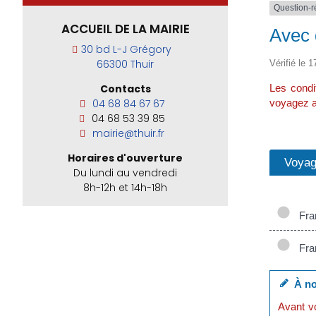
Question-
ACCUEIL DE LA MAIRIE
Avec 
30 bd L-J Grégory
66300 Thuir
Vérifié le 1
Les condi
Contacts
voyagez a
04 68 84 67 67
04 68 53 39 85
mairie@thuir.fr
Horaires d'ouverture
Voyag
Du lundi au vendredi
8h-12h et 14h-18h
Fra
Fran
À no
Avant vo