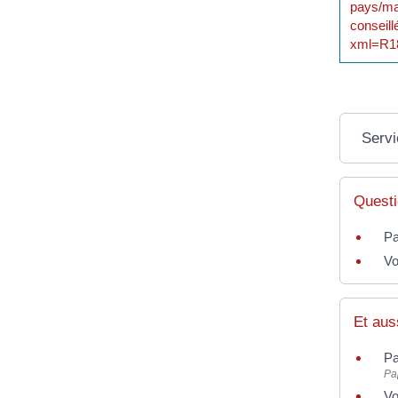
pays/ma
conseil
xml=R18
Servi
Questi
Pa
Vo
Et aus
Pa
Pap
Vo