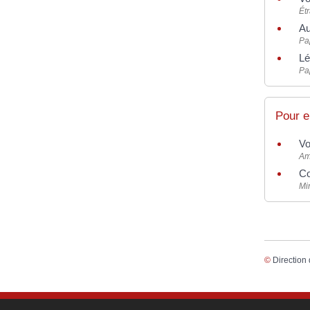
Ét
Au
Pap
Lé
Pap
Pour e
Vo
Am
Co
Min
©
Direction 