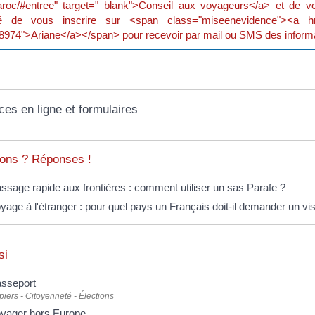
roc/#entree" target="_blank">Conseil aux voyageurs</a> et de vo
lé de vous inscrire sur <span class="miseenevidence"><a href="htt
974">Ariane</a></span> pour recevoir par mail ou SMS des informa
ces en ligne et formulaires
ons ? Réponses !
ssage rapide aux frontières : comment utiliser un sas Parafe ?
yage à l'étranger : pour quel pays un Français doit-il demander un vi
si
sseport
iers - Citoyenneté - Élections
yager hors Europe