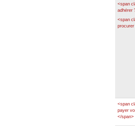
<span c
adhérer 
<span c
procurer
<span c
payer vos
</span>