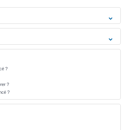
cé ?
rer ?
ncé ?