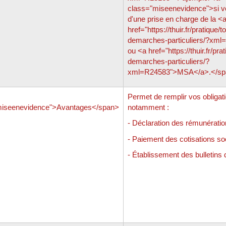
class="miseenevidence">si v
d'une prise en charge de la <
href="https://thuir.fr/pratique/t
demarches-particuliers/?xm
ou <a href="https://thuir.fr/pra
demarches-particuliers/?
xml=R24583">MSA</a>.</sp
Permet de remplir vos obligat
miseenevidence">Avantages</span>
notamment :
- Déclaration des rémunératio
- Paiement des cotisations so
- Établissement des bulletins 