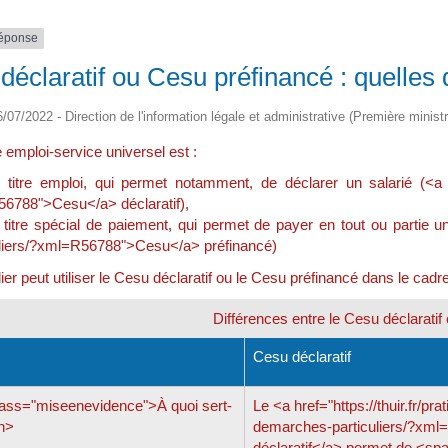
réponse
déclaratif ou Cesu préfinancé : quelles 
06/07/2022 - Direction de l'information légale et administrative (Première minis
emploi-service universel est :
 titre emploi, qui permet notamment, de déclarer un salarié (<a hre
6788">Cesu</a> déclaratif),
 titre spécial de paiement, qui permet de payer en tout ou partie un 
uliers/?xml=R56788">Cesu</a> préfinancé)
lier peut utiliser le Cesu déclaratif ou le Cesu préfinancé dans le cad
Différences entre le Cesu déclaratif
Cesu déclaratif
ass="miseenevidence">À quoi sert-
Le <a href="https://thuir.fr/pra
an>
demarches-particuliers/?xm
déclaratif</a> permet de <sp