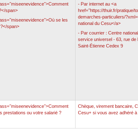
lass="miseenevidence">Comment
- Par internet au <a
?</span>
href="https://thuir.fr/pratique/t
demarches-particuliers/?xml
lass="miseenevidence">Où se les
national du Cesu</a>
 ?</span>
- Par courrier : Centre nation
service universel - 63, rue de
Saint-Étienne Cedex 9
lass="miseenevidence">Comment
Chèque, virement bancaire, C
 prestations ou votre salarié ?
Cesu+ si vous avez adhéré à c