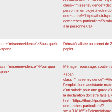
class="miseenevidence">décl
personnel employé à votre dom
des <a href="https://thuir.fr/pr
demarches-particuliers/?xml
à la personne</a>
ass="miseenevidence">Sous quelle
Dématérialisée ou carnet de 2
</span>
papier
ass="miseenevidence">Pour quoi
Ménage, repassage, soutien sc
/span>
<span
class="miseenevidence">Atte
l'emploi d'une assistante mate
d'un salarié pour une garde d'
la déclaration doit être faite à 
href="https://thuir.fr/pratique/t
demarches-particuliers/?
xml=R18165">Pajemploi</a>