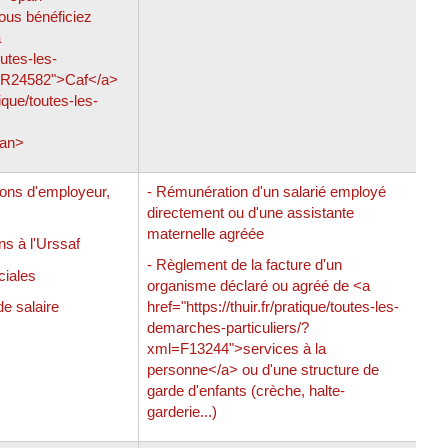
ous bénéficiez
a
outes-les-
l=R24582">Caf</a>
tique/toutes-les-
an>
ions d'employeur,
- Rémunération d'un salarié employé
directement ou d'une assistante
maternelle agréée
ns à l'Urssaf
- Règlement de la facture d'un
ciales
organisme déclaré ou agréé de <a
de salaire
href="https://thuir.fr/pratique/toutes-les-
demarches-particuliers/?
xml=F13244">services à la
personne</a> ou d'une structure de
garde d'enfants (crèche, halte-
garderie...)