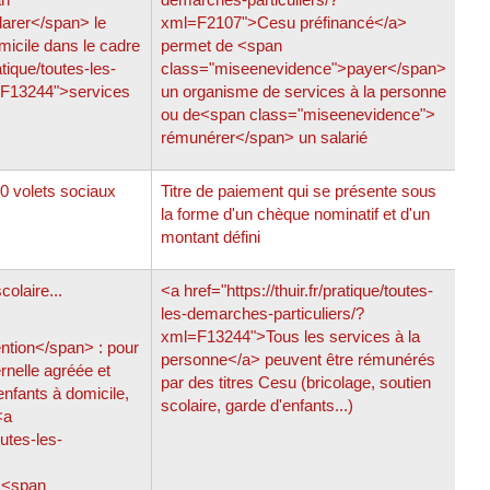
arer</span> le
xml=F2107">Cesu préfinancé</a>
icile dans le cadre
permet de <span
atique/toutes-les-
class="miseenevidence">payer</span>
=F13244">services
un organisme de services à la personne
ou de<span class="miseenevidence">
rémunérer</span> un salarié
0 volets sociaux
Titre de paiement qui se présente sous
la forme d'un chèque nominatif et d'un
montant défini
olaire...
<a href="https://thuir.fr/pratique/toutes-
les-demarches-particuliers/?
xml=F13244">Tous les services à la
ntion</span> : pour
personne</a> peuvent être rémunérés
rnelle agréée et
par des titres Cesu (bricolage, soutien
enfants à domicile,
scolaire, garde d'enfants...)
<a
outes-les-
 <span