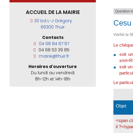
ACCUEIL DE LA MAIRIE
Question-
30 bd L-J Grégory
Cesu 
66300 Thuir
Vérifié le 
Contacts
04 68 84 67 67
Le chèque 
04 68 53 39 85
soit un
mairie@thuir.fr
xml=R5
Horaires d'ouverture
soit un
Du lundi au vendredi
partic
8h-12h et 14h-18h
Le particu
Objet
<span cl
il ?</sp