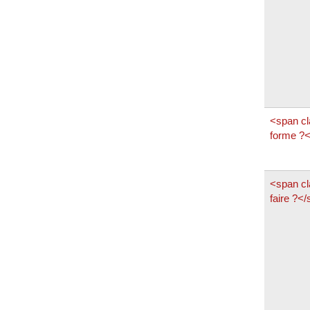
<span cl
forme ?
<span cl
faire ?<