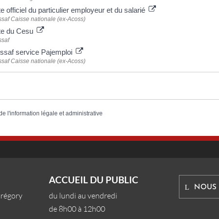
te officiel du particulier employeur et du salarié
ssaf Caisse nationale (ex-Acoss)
te du Cesu
ssaf
ssaf service Pajemploi
ssaf Caisse nationale (ex-Acoss)
de l'information légale et administrative
ACCUEIL DU PUBLIC
NOUS
Grégory
du lundi au vendredi
de 8h00 à 12h00