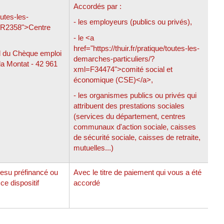
Accordés par :
outes-les-
- les employeurs (publics ou privés),
=R2358">Centre
- le <a
href="https://thuir.fr/pratique/toutes-les-
al du Chèque emploi
demarches-particuliers/?
 la Montat - 42 961
xml=F34474">comité social et
économique (CSE)</a>,
- les organismes publics ou privés qui
attribuent des prestations sociales
(services du département, centres
communaux d'action sociale, caisses
de sécurité sociale, caisses de retraite,
mutuelles...)
esu préfinancé ou
Avec le titre de paiement qui vous a été
e dispositif
accordé