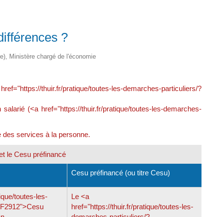
différences ?
tre), Ministère chargé de l'économie
f="https://thuir.fr/pratique/toutes-les-demarches-particuliers/?
salarié (<a href="https://thuir.fr/pratique/toutes-les-demarches-
re des services à la personne.
 et le Cesu préfinancé
Cesu préfinancé (ou titre Cesu)
tique/toutes-les-
Le <a
l=F2912">Cesu
href="https://thuir.fr/pratique/toutes-les-
an
demarches-particuliers/?