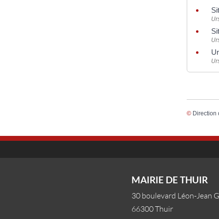
Si
Ur
Si
Ur
Ur
Ur
©
Direction 
MAIRIE DE THUIR
30 boulevard Léon-Jean 
66300 Thuir