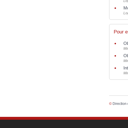
Lo
Mo
Lo
Pour e
Ob
Mi
Ob
Mi
In
Mi
©
Direction 