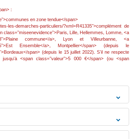
pan> :
ence">communes en zone tendue</span>
/toutes-les-demarches-particuliers/?xml=R41335">complément de
span class="miseenevidence">Paris, Lille, Hellemmes, Lomme, <a
?xml=R59968">Plaine commune</a>, Lyon et Villeurbanne, <a
ml=R61525">Est Ensemble</a>, Montpellier</span> (depuis le
Bordeaux</span> (depuis le 15 juillet 2022). S'il ne respecte
nt jusqu'à <span class="valeur">5 000 €</span> (ou <span