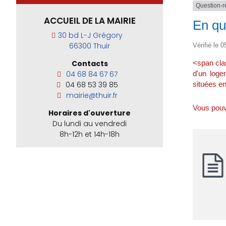
Question-
ACCUEIL DE LA MAIRIE
En qu
30 bd L-J Grégory
66300 Thuir
Vérifié le 0
<span cla
Contacts
d'un loge
04 68 84 67 67
situées e
04 68 53 39 85
mairie@thuir.fr
Vous pouv
Horaires d'ouverture
Du lundi au vendredi
8h-12h et 14h-18h