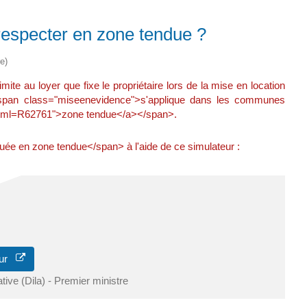
respecter en zone tendue ?
e)
 au loyer que fixe le propriétaire lors de la mise en location
Il <span class="miseenevidence">s'applique dans les communes
rs/?xml=R62761">zone tendue</a></span>.
ée en zone tendue</span> à l'aide de ce simulateur :
teur
ative (Dila) - Premier ministre