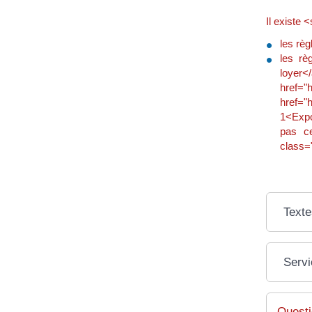
Il existe
les rè
les rè
loyer<
href="
href="
1<Expo
pas ce
class="
Texte
Servi
Questi