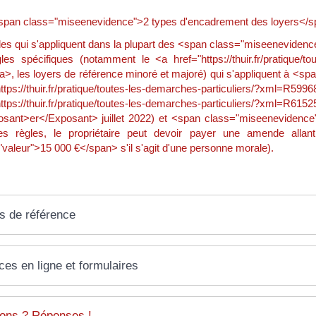
 <span class="miseenevidence">2 types d'encadrement des loyers</s
gles qui s'appliquent dans la plupart des <span class="miseenevid
gles spécifiques (notamment le <a href="https://thuir.fr/pratique
/a>, les loyers de référence minoré et majoré) qui s'appliquent à <
https://thuir.fr/pratique/toutes-les-demarches-particuliers/
https://thuir.fr/pratique/toutes-les-demarches-particuliers/?x
sant>er</Exposant> juillet 2022) et <span class="miseenevidence">
s règles, le propriétaire peut devoir payer une amende alla
valeur">15 000 €</span> s'il s'agit d'une personne morale).
s de référence
ces en ligne et formulaires
ons ? Réponses !