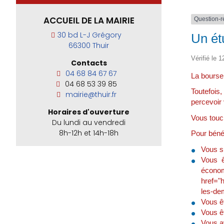
ACCUEIL DE LA MAIRIE
Question-
30 bd L-J Grégory
Un ét
66300 Thuir
Vérifié le 1
Contacts
04 68 84 67 67
La bourse
04 68 53 39 85
Toutefois
mairie@thuir.fr
percevoir
Horaires d'ouverture
Vous touc
Du lundi au vendredi
8h-12h et 14h-18h
Pour bénéf
Vous s
Vous ê
écono
href="h
les-de
Vous êt
Vous êt
Vous a