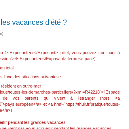
 les vacances d'été ?
e)
 au 1<Exposant>er</Exposant> juillet, vous pouvez continuer à
pression">4<Exposant>e</Exposant> terme</span>).
u total.
s l'une des situations suivantes :
 résident en outre-mer
tique/toutes-les-demarches-particuliers/?xml=R42218">l'Espace
de vos parents qui vivent à l'étranger (hors <a
">pays européen</a> et <a href="https://thuir.fr/pratique/toutes-
ée</a>)
eillir pendant les grandes vacances
e peuvent pas vous accueillir pendant les grandes vacances