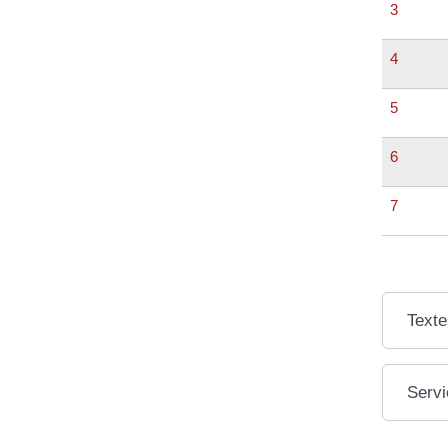
3
4
5
6
7
Texte
Servi