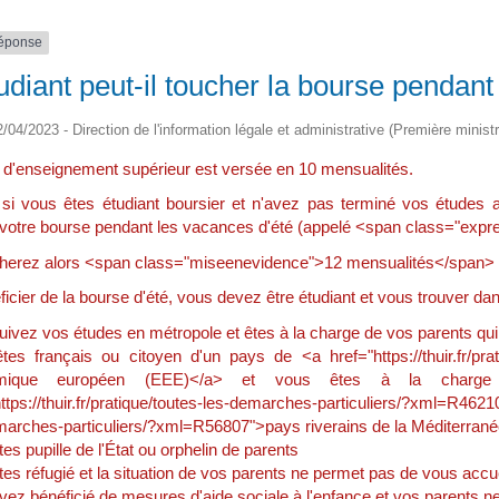
réponse
udiant peut-il toucher la bourse pendant
2/04/2023 - Direction de l'information légale et administrative (Première ministr
 d'enseignement supérieur est versée en 10 mensualités.
, si vous êtes étudiant boursier et n'avez pas terminé vos études
 votre bourse pendant les vacances d'été (appelé <span class="ex
herez alors <span class="miseenevidence">12 mensualités</span> a
icier de la bourse d'été, vous devez être étudiant et vous trouver dan
uivez vos études en métropole et êtes à la charge de vos parents qui
tes français ou citoyen d'un pays de <a href="https://thuir.fr/pra
mique européen (EEE)</a> et vous êtes à la charge 
ttps://thuir.fr/pratique/toutes-les-demarches-particuliers/?xml=R46210
marches-particuliers/?xml=R56807">pays riverains de la Méditerran
es pupille de l'État ou orphelin de parents
es réfugié et la situation de vos parents ne permet pas de vous accu
vez bénéficié de mesures d'aide sociale à l'enfance et vos parents n